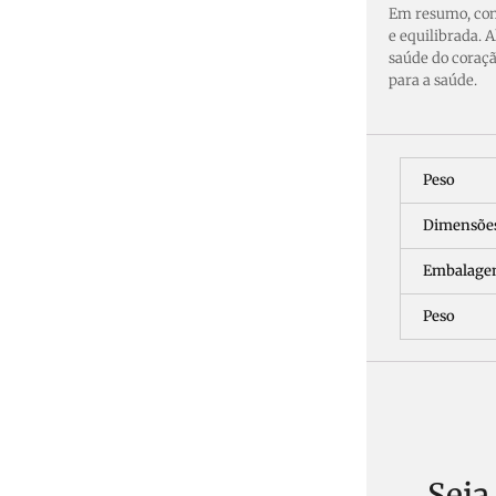
Em resumo, com
e equilibrada. 
saúde do coraçã
para a saúde.
Peso
Dimensõe
Embalag
Peso
Seja