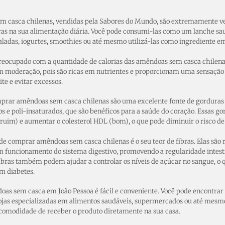
m casca chilenas, vendidas pela Sabores do Mundo, são extremamente ver
as na sua alimentação diária. Você pode consumi-las como um lanche saud
saladas, iogurtes, smoothies ou até mesmo utilizá-las como ingrediente em
preocupado com a quantidade de calorias das amêndoas sem casca chilena
moderação, pois são ricas em nutrientes e proporcionam uma sensação d
ite e evitar excessos.
mprar amêndoas sem casca chilenas são uma excelente fonte de gorduras 
 e poli-insaturados, que são benéficos para a saúde do coração. Essas g
(ruim) e aumentar o colesterol HDL (bom), o que pode diminuir o risco de
de comprar amêndoas sem casca chilenas é o seu teor de fibras. Elas são 
 funcionamento do sistema digestivo, promovendo a regularidade intesti
fibras também podem ajudar a controlar os níveis de açúcar no sangue, o
m diabetes.
s sem casca em João Pessoa é fácil e conveniente. Você pode encontrar es
jas especializadas em alimentos saudáveis, supermercados ou até mesmo 
comodidade de receber o produto diretamente na sua casa.