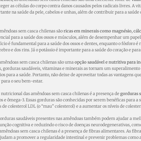
teger as células do corpo contra danos causados pelos radicais livres. 
ante na saúde da pele, cabelos e unhas, além de contribuir para a saúde 
 amêndoas sem casca chilenas são
ricas em minerais como magnésio, cálci
encial para a saúde dos ossos e músculos, além de desempenhar um pape
álcio é fundamental para a saúde dos ossos e dentes, enquanto o fósforo é
bro e dos rins. Já o potássio é importante para a saúde do coração e para 
amêndoas sem casca chilenas são uma
opção saudável e nutritiva para in
as, gorduras saudáveis, vitaminas e minerais as tornam um superaliment
cios para a saúde. Portanto, não deixe de aproveitar todas as vantagens 
 para o seu bem-estar.
nutricional das amêndoas sem casca chilenas é a presença de
gorduras s
 e ômega-3. Essas gorduras são conhecidas por serem benéficas para a s
s de colesterol LDL (o “mau” colesterol) e a aumentar os níveis de coleste
 gorduras saudáveis presentes nas amêndoas também podem ajudar a melh
nção cognitiva e reduzindo o risco de doenças neurodegenerativas, com
 amêndoas sem casca chilenas é a presença de fibras alimentares. As fibr
 ajudam a promover a regularidade intestinal e prevenir problemas como a