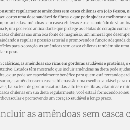
onsumir regularmente amêndoas sem casca chilenas em João Pessoa, n
eu corpo uma dose saudável de fibras, o que pode ajudar a melhorar a 
mportante das amêndoas sem casca chilenas é o seu conteúdo de vitaminas
na E, um poderoso antioxidante que protege as células do coração contra 
asca chilenas são uma boa fonte de magnésio, um mineral que desempen
 ajudando a regular a pressão arterial e promovendo a função adequada d
efícios para o coração, as amêndoas sem casca chilenas também são uma
lar o peso.
 calóricas, as amêndoas são ricas em gorduras saudáveis e proteínas, o
utritivo
. Estudos têm mostrado que incluir amêndoas na dieta pode ajuda
tite, o que pode ser especialmente benéfico para quem está tentando pe
sumo, as amêndoas sem casca chilenas são uma escolha saudável para o c
is, baixo teor de gorduras saturadas, alto teor de fibras, vitaminas e min
sca chilenas em sua dieta regularmente, você estará fornecendo ao seu
rdiovascular e promovendo um coração saudável a longo prazo.
ncluir as amêndoas sem casca c