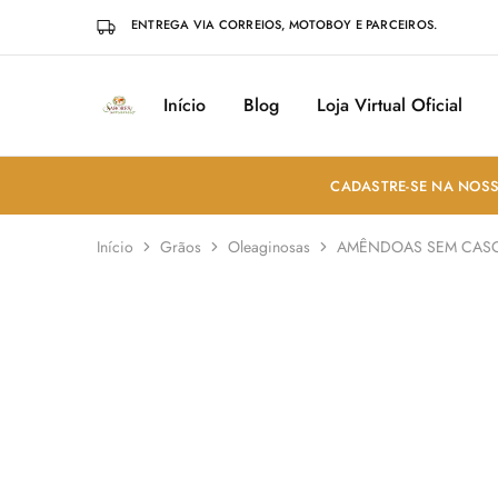
ENTREGA VIA CORREIOS, MOTOBOY E PARCEIROS.
Início
Blog
Loja Virtual Oficial
Sabores
Sua
do
loja
Mundo
de
Temperos
e
CADASTRE-SE NA NOSS
Especiarias
em
João
Início
Grãos
Oleaginosas
AMÊNDOAS SEM CASC
Pessoa