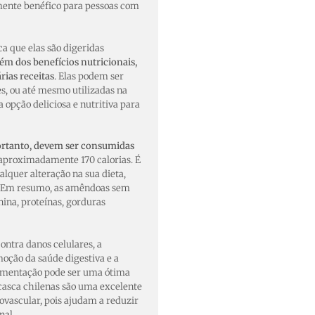
lmente benéfico para pessoas com
ica que elas são digeridas
ém dos benefícios nutricionais,
ias receitas
. Elas podem ser
s, ou até mesmo utilizadas na
 opção deliciosa e nutritiva para
ortanto, devem ser consumidas
 aproximadamente 170 calorias. É
lquer alteração na sua dieta,
a. Em resumo, as amêndoas sem
nina, proteínas, gorduras
ontra danos celulares, a
moção da saúde digestiva e a
limentação pode ser uma ótima
casca chilenas são uma excelente
ovascular, pois ajudam a reduzir
nal.