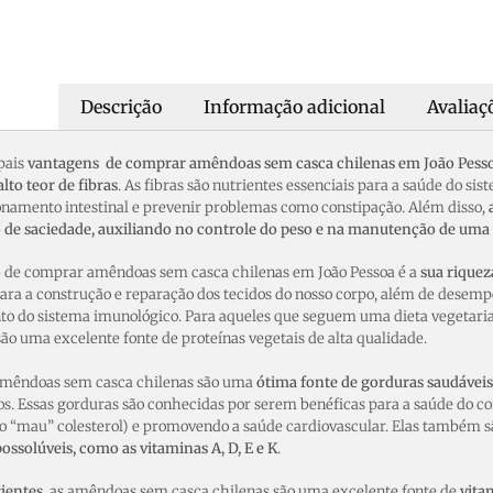
Descrição
Informação adicional
Avaliaçõ
pais
vantagens de comprar amêndoas sem casca chilenas em João Pess
alto teor de fibras
. As fibras são nutrientes essenciais para a saúde do sis
onamento intestinal e prevenir problemas como constipação. Além disso,
o de saciedade, auxiliando no controle do peso e na manutenção de uma
o
de comprar amêndoas sem casca chilenas em João Pessoa é a
sua riquez
ara a construção e reparação dos tecidos do nosso corpo, além de dese
nto do sistema imunológico. Para aqueles que seguem uma dieta vegetar
são uma excelente fonte de proteínas vegetais de alta qualidade.
 amêndoas sem casca chilenas são uma
ótima fonte de gorduras saudáveis
. Essas gorduras são conhecidas por serem benéficas para a saúde do co
(o “mau” colesterol) e promovendo a saúde cardiovascular. Elas também 
possolúveis, como as vitaminas A, D, E e K
.
ientes
, as amêndoas sem casca chilenas são uma excelente fonte de
vita