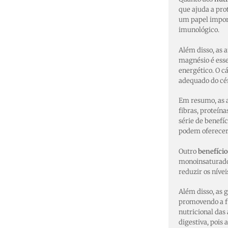
que ajuda a pro
um papel import
imunológico.
Além disso, as
magnésio é ess
energético. O c
adequado do cére
Em resumo, as 
fibras, proteín
série de benefí
podem oferecer
Outro
benefício
monoinsaturados
reduzir os nívei
Além disso, as
promovendo a fu
nutricional das
digestiva, pois