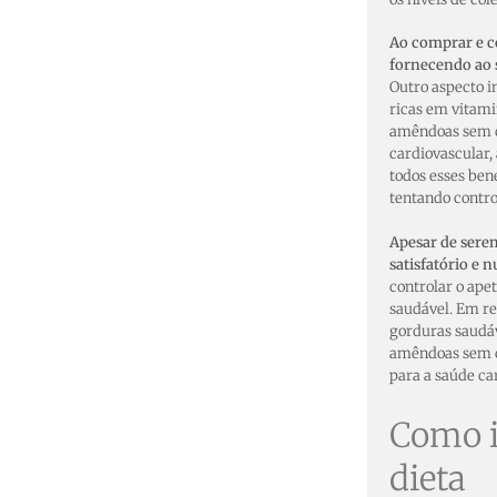
Ao comprar e c
fornecendo ao s
Outro aspecto i
ricas em vitami
amêndoas sem c
cardiovascular,
todos esses ben
tentando contro
Apesar de serem
satisfatório e n
controlar o ape
saudável. Em re
gorduras saudáve
amêndoas sem ca
para a saúde ca
Como i
dieta