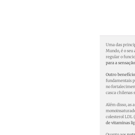
Uma das princi
Mundo, é o seu
regular o funci
para a sensaçã
Outro benefíci
fundamentais p
no fortalecime
casca chilenas 
Além disso, as
monoinsaturados
colesterol LDL 
de vitaminas li
Quanto aos
nutr