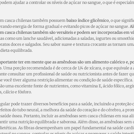
odem ajudar a controlar os níveis de açúcar no sangue, o que é especia
em casca chilenas também possuem
baixo índice glicêmico
, o que signif
erando energia de forma gradual e evitando picos de açúcar no sangue.
Al
m casca chilenas também são versáteis e podem ser incorporadas em vár
s como um lanche saudável, adicionadas a saladas, iogurtes ou smoothie
ratos doces e salgados. Seu sabor suave e textura crocante as tornam uma
dieta equilibrada.
mportante ter em mente que as amêndoas são um alimento calórico e, p
o
. Uma porção recomendada é de cerca de 1/4 de xícara, o que equivale a
te consultar um profissional de saúde ou nutricionista antes de fazer qua
e você tiver alguma restrição alimentar ou condição de saúde específic
são uma excelente fonte de nutrientes, como vitamina E, ácido fólico, argi
, cálcio e fósforo.
ular pode trazer diversos benefícios para a saúde, incluindo a proteção c
feitos do tubo neural, a melhora da saúde do coração e do cérebro, a pro
aúde óssea. Portanto, incluir as amêndoas sem casca chilenas em sua a
ntir uma nutrição equilibrada e saborosa. Além disso, as amêndoas sem 
 dietéticas. As fibras desempenham um papel fundamental na saúde cardi
esterol no sangue, controlar os níveis de açúcar e promover a saúde intesti