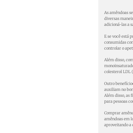
As amêndoas se
diversas maneir
adicioná-las a 
E se você está 
consumidas com 
controlar o apet
Além disso, co
monoinsaturados
colesterol LDL 
Outro benefício
auxiliam no bom
Além disso, as 
para pessoas co
Comprar amêndoa
amêndoas em lo
aproveitando a 