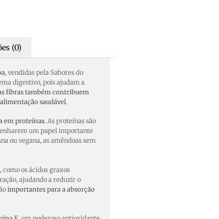
es (0)
oa
, vendidas pela Sabores do
tema digestivo, pois ajudam a
as fibras também contribuem
 alimentação saudável
.
a em proteínas
. As proteínas são
mpenharem um papel importante
iana ou vegana, as amêndoas sem
, como os ácidos graxos
ração, ajudando a reduzir o
são
importantes para a absorção
mina E
, um poderoso antioxidante