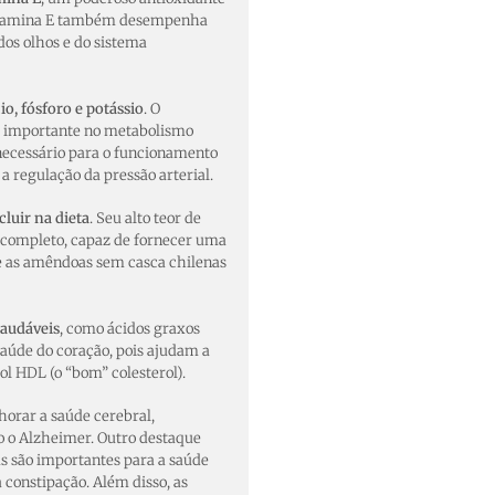
A vitamina E também desempenha
dos olhos e do sistema
o, fósforo e potássio
. O
l importante no metabolismo
 necessário para o funcionamento
a regulação da pressão arterial.
cluir na dieta
. Seu alto teor de
o completo, capaz de fornecer uma
que as amêndoas sem casca chilenas
audáveis
, como ácidos graxos
aúde do coração, pois ajudam a
rol HDL (o “bom” colesterol).
orar a saúde cerebral,
o o Alzheimer. Outro destaque
as são importantes para a saúde
 constipação. Além disso, as