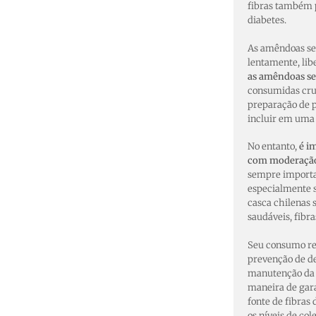
fibras também p
diabetes.
As amêndoas s
lentamente, lib
as amêndoas se
consumidas crua
preparação de p
incluir em uma 
No entanto,
é i
com moderaçã
sempre importan
especialmente s
casca chilenas 
saudáveis, fibras
Seu consumo reg
prevenção de de
manutenção da s
maneira de gara
fonte de fibras
os níveis de col