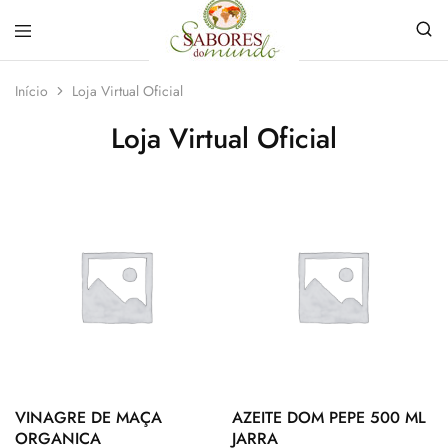
Sabores
Sua
do
loja
Início
Loja Virtual Oficial
Mundo
de
Temperos
Loja Virtual Oficial
e
Especiarias
em
João
Pessoa
VINAGRE DE MAÇA
AZEITE DOM PEPE 500 ML
ORGANICA
JARRA