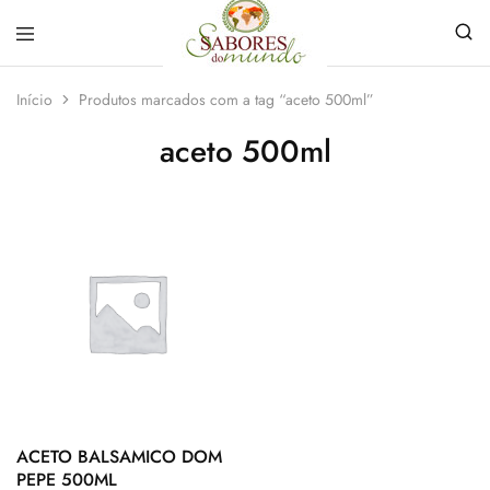
Sabores
Sua
do
loja
Início
Produtos marcados com a tag “aceto 500ml”
Mundo
de
Temperos
aceto 500ml
e
Especiarias
em
João
Pessoa
ACETO BALSAMICO DOM
PEPE 500ML