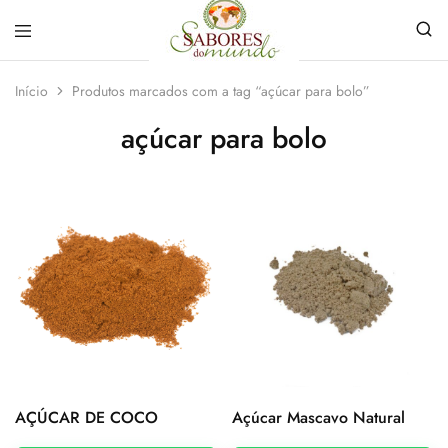
Sabores
Sua
do
loja
Início
Produtos marcados com a tag “açúcar para bolo”
Mundo
de
Temperos
açúcar para bolo
e
Especiarias
em
João
Pessoa
AÇÚCAR DE COCO
Açúcar Mascavo Natural