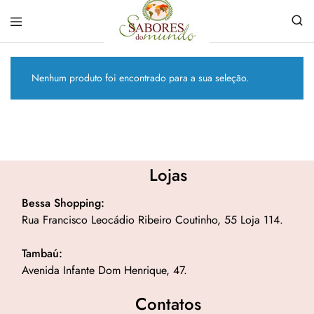
Sabores
Sua
do
loja
Mundo
de
Nenhum produto foi encontrado para a sua seleção.
Temperos
e
Especiarias
em
João
Pessoa
Lojas
Bessa Shopping:
Rua Francisco Leocádio Ribeiro Coutinho, 55 Loja 114.
Tambaú:
Avenida Infante Dom Henrique, 47.
Contatos