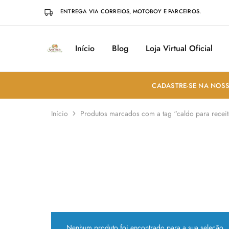
ENTREGA VIA CORREIOS, MOTOBOY E PARCEIROS.
Início
Blog
Loja Virtual Oficial
Sabores
Sua
do
loja
Mundo
de
Temperos
e
CADASTRE-SE NA NOSS
Especiarias
em
João
Início
Produtos marcados com a tag “caldo para recei
Pessoa
Nenhum produto foi encontrado para a sua seleção.