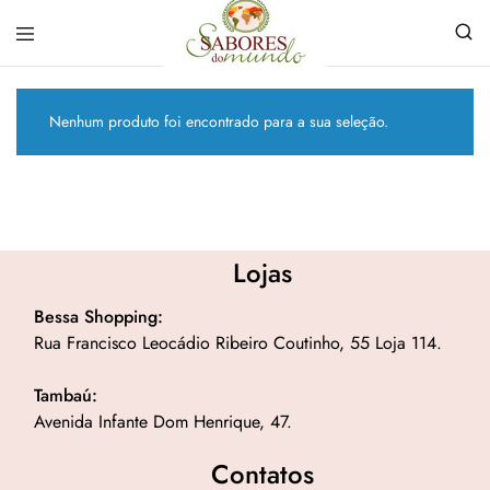
Sabores
Sua
do
loja
Mundo
de
Nenhum produto foi encontrado para a sua seleção.
Temperos
e
Especiarias
em
João
Pessoa
Lojas
Bessa Shopping:
Rua Francisco Leocádio Ribeiro Coutinho, 55 Loja 114.
Tambaú:
Avenida Infante Dom Henrique, 47.
Contatos