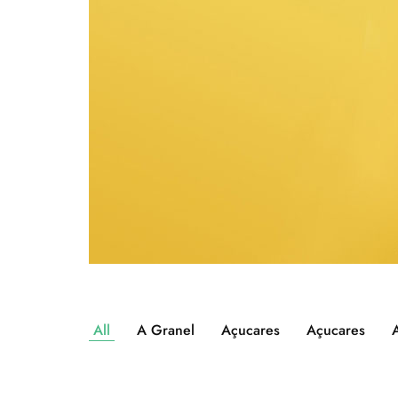
All
A Granel
Açucares
Açucares