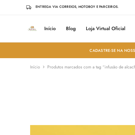
ENTREGA VIA CORREIOS, MOTOBOY E PARCEIROS.
Início
Blog
Loja Virtual Oficial
Sabores
Sua
do
loja
Mundo
de
Temperos
e
CADASTRE-SE NA NOSS
Especiarias
em
João
Início
Produtos marcados com a tag “infusão de alcac
Pessoa