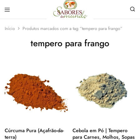
Sabores
Sua
do
loja
Início
Produtos marcados com a tag “tempero para frango”
Mundo
de
Temperos
tempero para frango
e
Especiarias
em
João
Pessoa
Cúrcuma Pura (Açafrão-da-
Cebola em Pó | Tempero
terra)
para Carnes, Molhos, Sopas