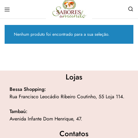
Sabores
Sua
do
loja
Mundo
de
Nenhum produto foi encontrado para a sua seleção.
Temperos
e
Especiarias
em
João
Pessoa
Lojas
Bessa Shopping:
Rua Francisco Leocádio Ribeiro Coutinho, 55 Loja 114.
Tambaú:
Avenida Infante Dom Henrique, 47.
Contatos