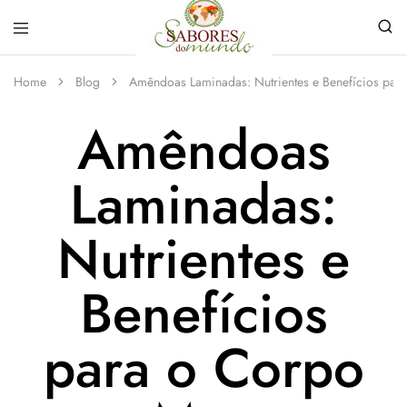
Sabores
Sua
do
loja
Home
Blog
Amêndoas Laminadas: Nutrientes e Benefícios par
Mundo
de
Temperos
Amêndoas
e
Especiarias
em
João
Laminadas:
Pessoa
Nutrientes e
Benefícios
para o Corpo