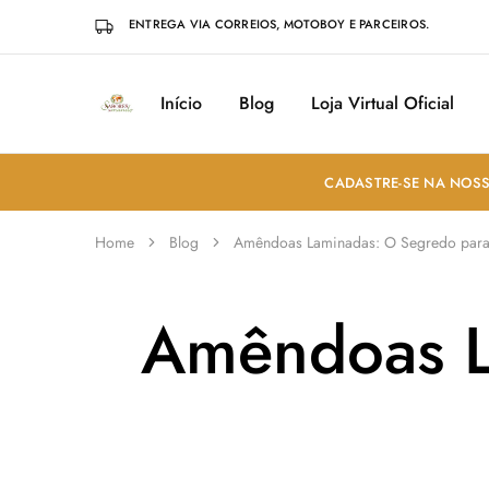
ENTREGA VIA CORREIOS, MOTOBOY E PARCEIROS.
Início
Blog
Loja Virtual Oficial
Sabores
Sua
do
loja
Mundo
de
Temperos
e
CADASTRE-SE NA NOSS
Especiarias
em
João
Home
Blog
Amêndoas Laminadas: O Segredo para 
Pessoa
Amêndoas L