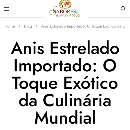
Sabores
Sua
do
loja
Home
Blog
Anis Estrelado Importado: O Toque Exótico da Culi
Mundo
de
Temperos
Anis Estrelado
e
Especiarias
em
João
Importado: O
Pessoa
Toque Exótico
da Culinária
Mundial