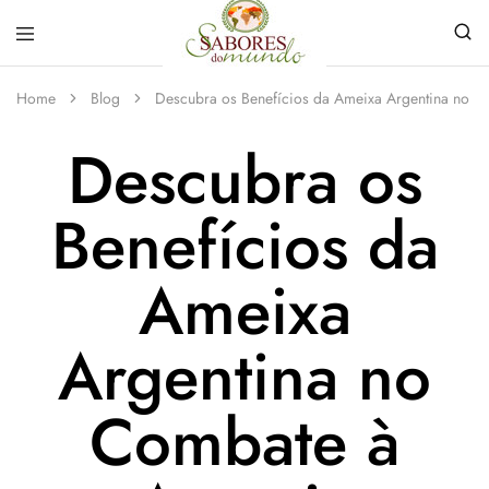
Sabores
Sua
do
loja
Home
Blog
Descubra os Benefícios da Ameixa Argentina no 
Mundo
de
Temperos
Descubra os
e
Especiarias
em
João
Benefícios da
Pessoa
Ameixa
Argentina no
Combate à