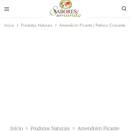
Sabores
Sua
do
loja
Início
Produtos Naturais
Amendoim Picante | Petisco Crocante par
Mundo
de
Temperos
e
Especiarias
em
João
Pessoa
Início
Produtos Naturais
Amendoim Picante | Peti