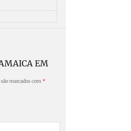
A JAMAICA EM
s são marcados com
*