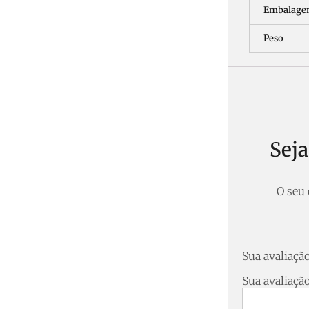
Embalag
Peso
Sej
O seu 
Sua avaliaçã
Sua avaliaçã