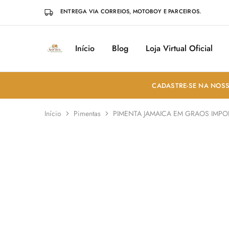
ENTREGA VIA CORREIOS, MOTOBOY E PARCEIROS.
Início
Blog
Loja Virtual Oficial
Sabores
Sua
do
loja
Mundo
de
Temperos
e
CADASTRE-SE NA NOSS
Especiarias
em
João
Início
Pimentas
PIMENTA JAMAICA EM GRAOS IMPO
Pessoa
ESGOTADO