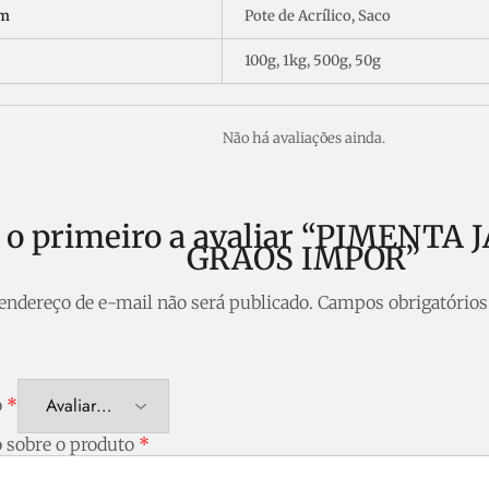
em
Pote de Acrílico, Saco
100g, 1kg, 500g, 50g
Não há avaliações ainda.
a o primeiro a avaliar “PIMENT
GRAOS IMPOR”
endereço de e-mail não será publicado.
Campos obrigatório
o
*
o sobre o produto
*