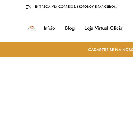
ENTREGA VIA CORREIOS, MOTOBOY E PARCEIROS.
Início
Blog
Loja Virtual Oficial
Sabores
Sua
do
loja
Mundo
de
Temperos
e
CADASTRE-SE NA NOSS
Especiarias
em
João
Pessoa