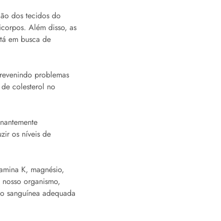
ção dos tecidos do
corpos. Além disso, as
stá em busca de
 prevenindo problemas
de colesterol no
inantemente
zir os níveis de
tamina K, magnésio,
o nosso organismo,
ção sanguínea adequada