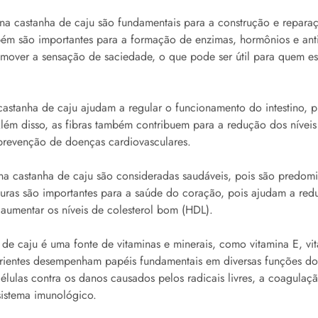
 na castanha de caju são fundamentais para a construção e repara
bém são importantes para a formação de enzimas, hormônios e anti
omover a sensação de saciedade, o que pode ser útil para quem e
 castanha de caju ajudam a regular o funcionamento do intestino,
ém disso, as fibras também contribuem para a redução dos níveis 
prevenção de doenças cardiovasculares.
na castanha de caju são consideradas saudáveis, pois são predom
duras são importantes para a saúde do coração, pois ajudam a redu
e aumentar os níveis de colesterol bom (HDL).
 de caju é uma fonte de vitaminas e minerais, como vitamina E, vi
utrientes desempenham papéis fundamentais em diversas funções d
lulas contra os danos causados pelos radicais livres, a coagula
sistema imunológico.