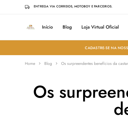
ENTREGA VIA CORREIOS, MOTOBOY E PARCEIROS.
Início
Blog
Loja Virtual Oficial
Sabores
Sua
do
loja
Mundo
de
Temperos
e
CADASTRE-SE NA NOSS
Especiarias
em
João
Home
Blog
Os surpreendentes benefícios da casta
Pessoa
Os surpreen
d