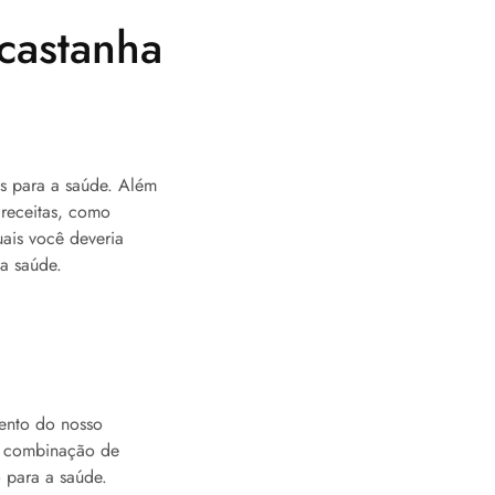
castanha
os para a saúde. Além
 receitas, como
uais você deveria
ua saúde.
mento do nosso
sa combinação de
o para a saúde.