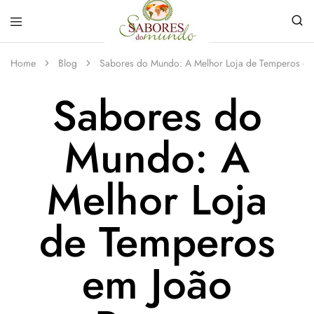
Sabores
Sua
do
loja
Home
Blog
Sabores do Mundo: A Melhor Loja de Temperos em
Mundo
de
Temperos
Sabores do
e
Especiarias
em
João
Mundo: A
Pessoa
Melhor Loja
de Temperos
em João