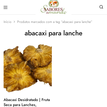
Sabores
Sua
do
loja
Início
Produtos marcados com a tag “abacaxi para lanche”
Mundo
de
Temperos
abacaxi para lanche
e
Especiarias
em
João
Pessoa
Abacaxi Desidratado | Fruta
Seca para Lanches,