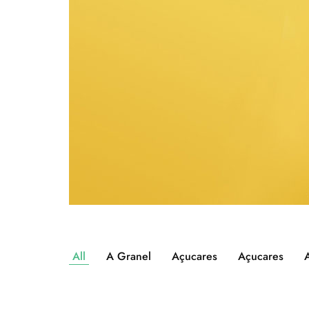
All
A Granel
Açucares
Açucares