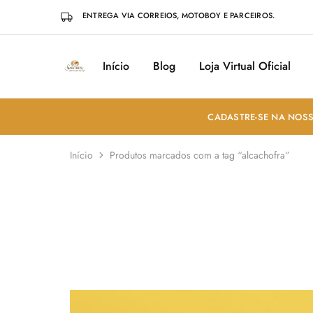
ENTREGA VIA CORREIOS, MOTOBOY E PARCEIROS.
Início
Blog
Loja Virtual Oficial
Sabores
Sua
do
loja
Mundo
de
Temperos
e
CADASTRE-SE NA NOSS
Especiarias
em
João
Início
Produtos marcados com a tag “alcachofra”
Pessoa