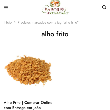
Sabores
Sua
do
loja
Início
Produtos marcados com a tag “alho frito”
Mundo
de
Temperos
alho frito
e
Especiarias
em
João
Pessoa
Alho Frito | Comprar Online
com Entrega em João