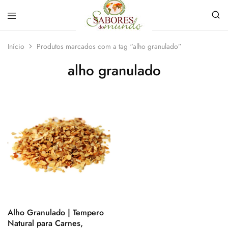
Sabores
Sua
do
loja
Início
Produtos marcados com a tag “alho granulado”
Mundo
de
Temperos
alho granulado
e
Especiarias
em
João
Pessoa
Alho Granulado | Tempero
Natural para Carnes,