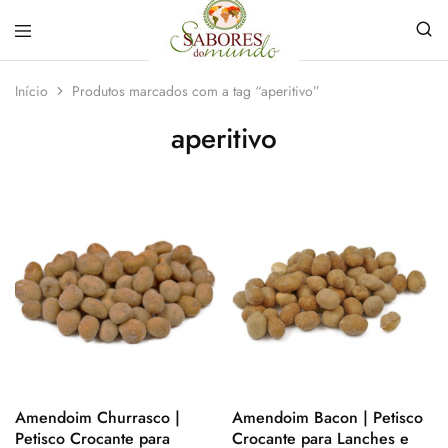
Sabores
Sua
do
loja
Início
Produtos marcados com a tag “aperitivo”
Mundo
de
Temperos
aperitivo
e
Especiarias
em
João
Pessoa
Amendoim Churrasco |
Amendoim Bacon | Petisco
Petisco Crocante para
Crocante para Lanches e