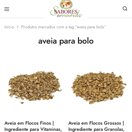
Sabores
Sua
do
loja
Início
Produtos marcados com a tag “aveia para bolo”
Mundo
de
Temperos
aveia para bolo
e
Especiarias
em
João
Pessoa
Aveia em Flocos Finos |
Aveia em Flocos Grossos |
Ingrediente para Vitaminas,
Ingrediente para Granolas,