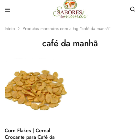
Sabores
Sua
do
loja
Início
Produtos marcados com a tag “café da manhã”
Mundo
de
Temperos
café da manhã
e
Especiarias
em
João
Pessoa
Corn Flakes | Cereal
Crocante para Café da