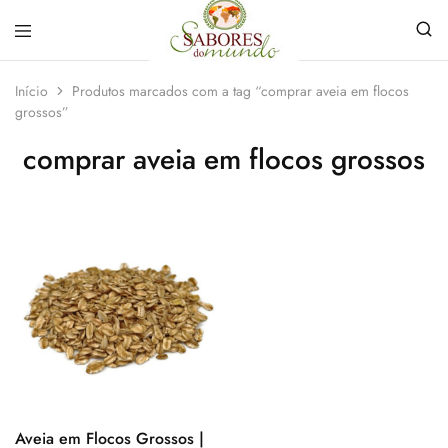
Sabores
Sua
do
loja
Início
Produtos marcados com a tag “comprar aveia em flocos
Mundo
de
grossos”
Temperos
e
Especiarias
comprar aveia em flocos grossos
em
João
Pessoa
Aveia em Flocos Grossos |