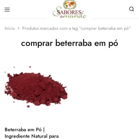
Sabores
Sua
do
loja
Início
Produtos marcados com a tag “comprar beterraba em pó”
Mundo
de
Temperos
comprar beterraba em pó
e
Especiarias
em
João
Pessoa
Beterraba em Pó |
Ingrediente Natural para