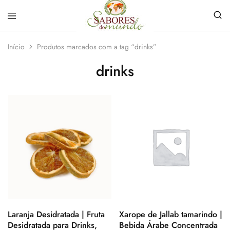
Sabores
Sua
do
loja
Início
Produtos marcados com a tag “drinks”
Mundo
de
Temperos
drinks
e
Especiarias
em
João
Pessoa
Laranja Desidratada | Fruta
Xarope de Jallab tamarindo |
Desidratada para Drinks,
Bebida Árabe Concentrada