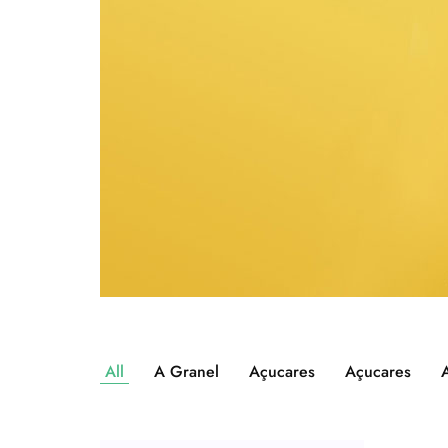
All
A Granel
Açucares
Açucares