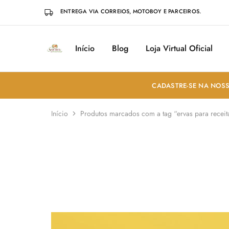
ENTREGA VIA CORREIOS, MOTOBOY E PARCEIROS.
Início
Blog
Loja Virtual Oficial
Sabores
Sua
do
loja
Mundo
de
Temperos
e
CADASTRE-SE NA NOSS
Especiarias
em
João
Início
Produtos marcados com a tag “ervas para receit
Pessoa