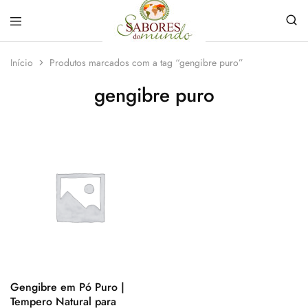
Sabores
Sua
do
loja
Início
Produtos marcados com a tag “gengibre puro”
Mundo
de
Temperos
gengibre puro
e
Especiarias
em
João
Pessoa
Gengibre em Pó Puro |
Tempero Natural para