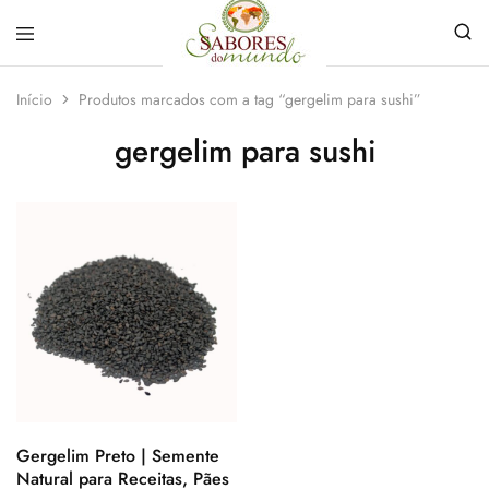
Sabores
Sua
do
loja
Início
Produtos marcados com a tag “gergelim para sushi”
Mundo
de
Temperos
gergelim para sushi
e
Especiarias
em
João
Pessoa
Gergelim Preto | Semente
Natural para Receitas, Pães