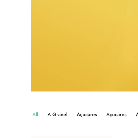
All
A Granel
Açucares
Açucares