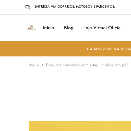
ENTREGA VIA CORREIOS, MOTOBOY E PARCEIROS.
Início
Blog
Loja Virtual Oficial
Sabores
Sua
do
loja
Mundo
de
Temperos
e
CADASTRE-SE NA NOSS
Especiarias
em
João
Início
Produtos marcados com a tag “hibisco em pó”
Pessoa