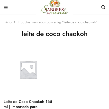
Sabores
Sua
do
loja
Início
Produtos marcados com a tag “leite de coco chaokoh”
Mundo
de
Temperos
leite de coco chaokoh
e
Especiarias
em
João
Pessoa
Leite de Coco Chaokoh 165
ml | Importado para