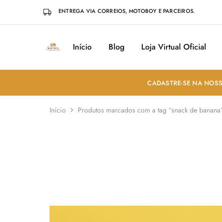
ENTREGA VIA CORREIOS, MOTOBOY E PARCEIROS.
Início
Blog
Loja Virtual Oficial
Sabores
Sua
do
loja
Mundo
de
Temperos
e
CADASTRE-SE NA NOSS
Especiarias
em
João
Início
Produtos marcados com a tag “snack de banana
Pessoa