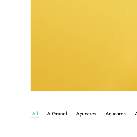
All
A Granel
Açucares
Açucares