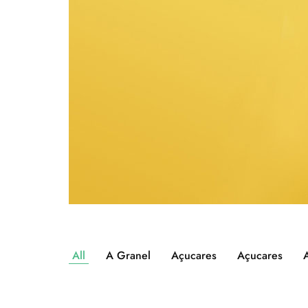
All
A Granel
Açucares
Açucares