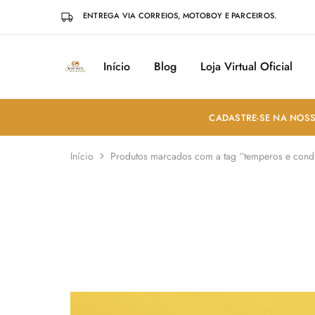
ENTREGA VIA CORREIOS, MOTOBOY E PARCEIROS.
Início
Blog
Loja Virtual Oficial
Sabores
Sua
do
loja
Mundo
de
Temperos
e
CADASTRE-SE NA NOSS
Especiarias
em
João
Início
Produtos marcados com a tag “temperos e cond
Pessoa