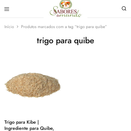
Sabores
Sua
do
loja
Início
Produtos marcados com a tag “trigo para quibe”
Mundo
de
Temperos
trigo para quibe
e
Especiarias
em
João
Pessoa
Trigo para Kibe |
Ingrediente para Quibe,