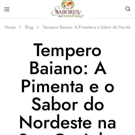
Sabores
Sua
do
loja
Home
Blog
Tempero Baiano: A Pimenta e o Sabor do Nordest
Mundo
de
Temperos
Tempero
e
Especiarias
em
João
Baiano: A
Pessoa
Pimenta e o
Sabor do
Nordeste na