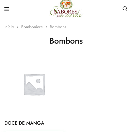
Sabores
Sua
do
loja
Início
Bomboniere
Bombons
Mundo
de
Temperos
Bombons
e
Especiarias
em
João
Pessoa
DOCE DE MANGA