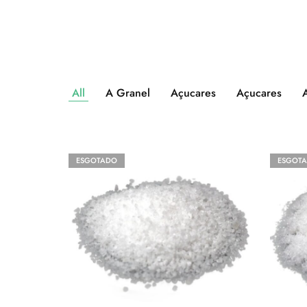
R
All
A Granel
Açucares
Açucares
ESGOTADO
ESGOT