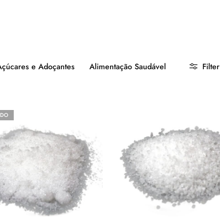
eceitas
(78)
Especiarias
(34)
Açúcares e Adoçantes
Alimentação Saudável
Filter
ADO