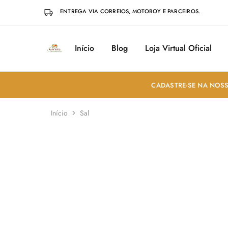
ENTREGA VIA CORREIOS, MOTOBOY E PARCEIROS.
Início
Blog
Loja Virtual Oficial
Sabores
Sua
do
loja
Mundo
de
Temperos
e
CADASTRE-SE NA NOSS
Especiarias
em
João
Início
Sal
Pessoa
Produtos Naturais
(98)
Ingr