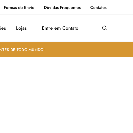
Formas de Envio
Dúvidas Frequentes
Contatos
ões
Lojas
Entre em Contato
ANTES DE TODO MUNDO!
33)
Chás
(28)
Ervas
(22)