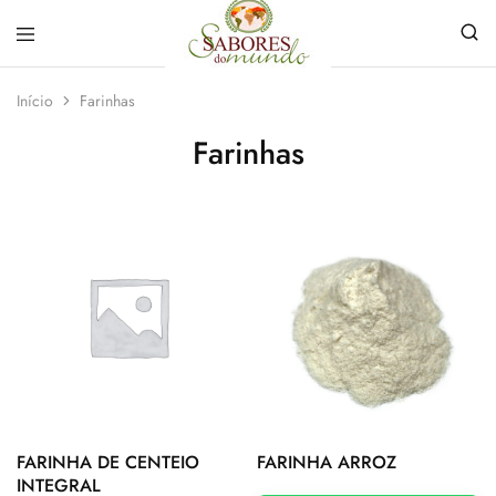
Sabores
Sua
do
loja
Início
Farinhas
Mundo
de
Temperos
Farinhas
e
Especiarias
em
João
Pessoa
FARINHA DE CENTEIO
FARINHA ARROZ
INTEGRAL