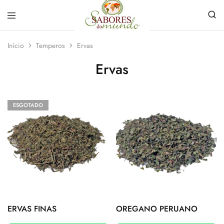
Sabores
Sua
do
loja
Início
Temperos
Ervas
Mundo
de
Temperos
Ervas
e
Especiarias
em
João
Pessoa
ESGOTADO
ERVAS FINAS
OREGANO PERUANO