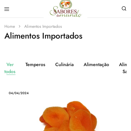
Sabores
Sua
do
loja
Home
Alimentos Importados
Mundo
de
Alimentos Importados
Temperos
e
Especiarias
em
João
Pessoa
Ver
Temperos
Culinária
Alimentação
Alime
todos
Sau
04/04/2024