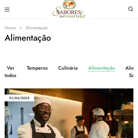
Sabores
Sua
do
loja
Home
Alimentação
Mundo
de
Alimentação
Temperos
e
Especiarias
em
João
Pessoa
Ver
Temperos
Culinária
Alimentação
Alime
todos
Sau
01/04/2025