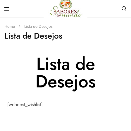
Sabores
Sua
do
loja
Home
Lista de Desejos
Mundo
de
Lista de Desejos
Temperos
e
Especiarias
em
João
Lista de
Pessoa
Desejos
[wcboost_wishlist]