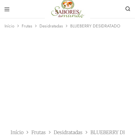
Sabores
Sua
do
loja
Início
Frutas
Desidratadas
BLUEBERRY DESIDRATADO
Mundo
de
Temperos
e
Especiarias
em
João
Pessoa
Início
Frutas
Desidratadas
BLUEBERRY DESI