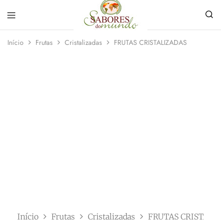
Sabores
Sua
do
loja
Início
Frutas
Cristalizadas
FRUTAS CRISTALIZADAS
Mundo
de
Temperos
e
ESGOTADO
Especiarias
em
João
Pessoa
Início
Frutas
Cristalizadas
FRUTAS CRISTALI