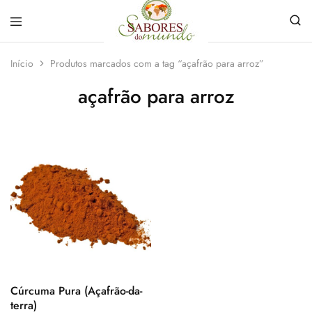
Sabores
Sua
do
loja
Início
Produtos marcados com a tag “açafrão para arroz”
Mundo
de
Temperos
açafrão para arroz
e
Especiarias
em
João
Pessoa
Cúrcuma Pura (Açafrão-da-
terra)