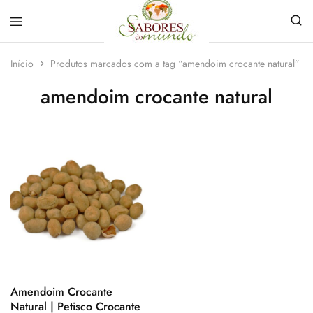
Sabores
Sua
do
loja
Início
Produtos marcados com a tag “amendoim crocante natural”
Mundo
de
Temperos
amendoim crocante natural
e
Especiarias
em
João
Pessoa
Amendoim Crocante
Natural | Petisco Crocante