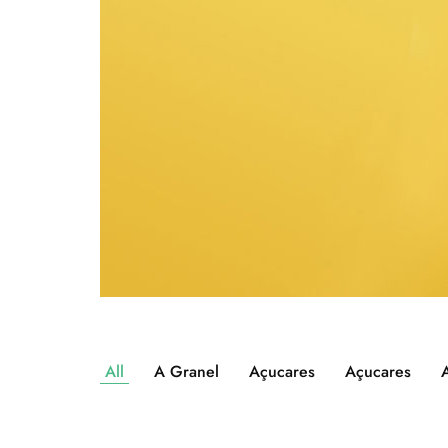
All
A Granel
Açucares
Açucares