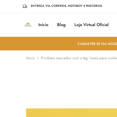
ENTREGA VIA CORREIOS, MOTOBOY E PARCEIROS.
Início
Blog
Loja Virtual Oficial
Sabores
Sua
do
loja
Mundo
de
Temperos
e
CADASTRE-SE NA NOSS
Especiarias
em
João
Início
Produtos marcados com a tag “aveia para cooki
Pessoa